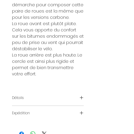
démarche pour composer cette
paire de roues est la même que
pour les versions carbone.
La roue avant est plutôt plate.
Cela vous apporte du confort
sur les bitumes endommagés et
peu de prise au vent qui pourrait
déstabiliser le vélo.
La roue arrière est plus haute. Le
cercle est ainsi plus rigide et
permet de bien transmettre
votre effort.
Détails
Utilisation
Route
Expédition
L'acheminement de votre paire
de roues sera effectué par
Poids Maxi de
110 kg